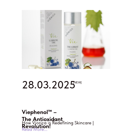
28.03.2025
[NEW]
Viephenol™ –
The Antioxidant
How Viorica is Redefining Skincare |
Revolution!
Read More...